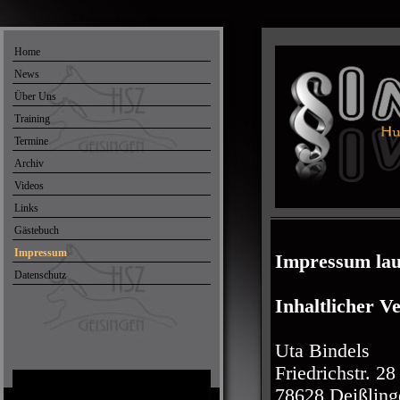
Home
News
Über Uns
Training
Termine
Archiv
Videos
Links
Gästebuch
Impressum
Impressum laut
Datenschutz
Inhaltlicher 
Uta Bindels
Friedrichstr. 28
78628 Deißling