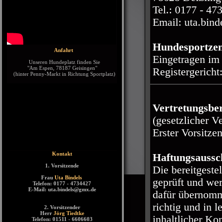
Tel.: 0177 - 47
Email: uta.bin
Hundesportzen
Anfahrt
Eingetragen im 
Unseren Hundeplatz finden Sie
"Am Espen, 78187 Geisingen"
Registergericht
(hinter Penny-Markt in Richtung Sportplatz)
Vertretungsber
(gesetzlicher V
Erster Vorsitze
Kontakt
Haftungsaussc
1. Vorsitzende
Die bereitgeste
Frau
Uta Bindels
geprüft und wer
Telefon: 0177 - 4734427
E-Mail: uta.bindels@gmx.de
dafür übernomme
richtig und in l
2. Vorsitzender
Herr
Jörg Tiedtke
inhaltlicher Ko
Telefon: 01511 - 6606603