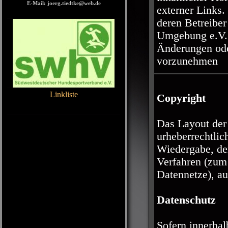
E-Mail: joerg.tiedtke@web.de
externer Links. 
deren Betreibe
Umgebung e.V. 
Änderungen ode
vorzunehmen
Linkliste
Copyright
Home
Das Layout der
urheberrechtlic
Wiedergabe, der
Verfahren (zum
Datennetze), au
Datenschutz
Sofern innerhal